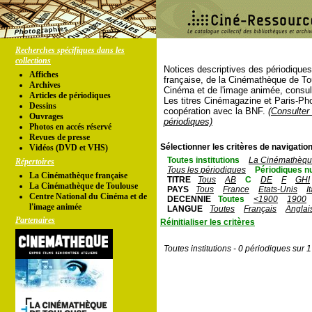
Recherches spécifiques dans les
collections
Notices descriptives des périodique
Affiches
française, de la Cinémathèque de To
Archives
Cinéma et de l'image animée, consul
Articles de périodiques
Les titres Cinémagazine et Paris-Ph
Dessins
coopération avec la BNF.
(Consulter 
Ouvrages
périodiques)
Photos en accés réservé
Revues de presse
Sélectionner les critères de navigation
Vidéos (DVD et VHS)
Toutes institutions
La Cinémathèque
Répertoires
Tous les périodiques
Périodiques n
La Cinémathèque française
TITRE
Tous
AB
C
DE
F
GHI
La Cinémathèque de Toulouse
PAYS
Tous
France
Etats-Unis
I
Centre National du Cinéma et de
DECENNIE
Toutes
<1900
1900
l'image animée
LANGUE
Toutes
Français
Anglai
Partenaires
Réinitialiser les critères
Toutes institutions - 0 périodiques sur 