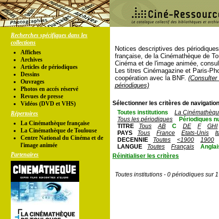
Recherches spécifiques dans les
collections
Notices descriptives des périodique
Affiches
française, de la Cinémathèque de To
Archives
Cinéma et de l'image animée, consul
Articles de périodiques
Les titres Cinémagazine et Paris-Ph
Dessins
coopération avec la BNF.
(Consulter 
Ouvrages
périodiques)
Photos en accés réservé
Revues de presse
Sélectionner les critères de navigation
Vidéos (DVD et VHS)
Toutes institutions
La Cinémathèque
Répertoires
Tous les périodiques
Périodiques n
La Cinémathèque française
TITRE
Tous
AB
C
DE
F
GHI
La Cinémathèque de Toulouse
PAYS
Tous
France
Etats-Unis
I
Centre National du Cinéma et de
DECENNIE
Toutes
<1900
1900
l'image animée
LANGUE
Toutes
Français
Anglai
Partenaires
Réinitialiser les critères
Toutes institutions - 0 périodiques sur 