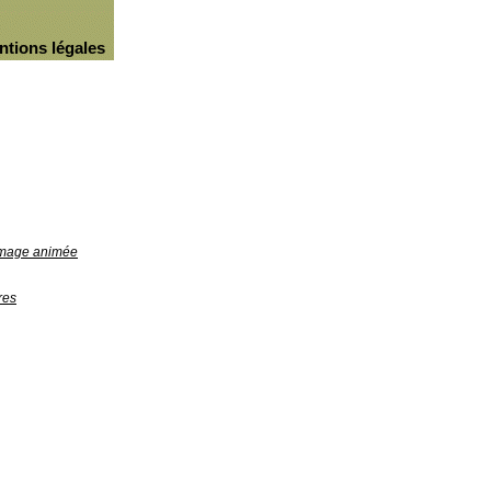
ntions légales
'image animée
res