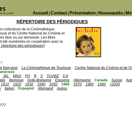
Accueil
Contact
Présentation
Nouveautés
Me
|
|
|
|
RÉPERTOIRE DES PÉRIODIQUES
des collections de la Cinémathèque
ouse et du Centre National du Cinéma et
ès libre ou sur demande. Les titres
 été numérisés en coopération avec la
u répertoire des périodiques)
 :
 française
La Cinémathèque de Toulouse
Centre National du Cinéma et de l
umérisés
JKL
MNO
PQ
R
S
TUVWZ
0-9
talie
Belgique
Grde-Bretagne
Espagne
Allemagne
Canada
Suisse
Aut
1910
1920
1930
1940
1950
1960
1970
1980
1990
>2000
s
Italien
Espagnol
Allemand
Autres
1777