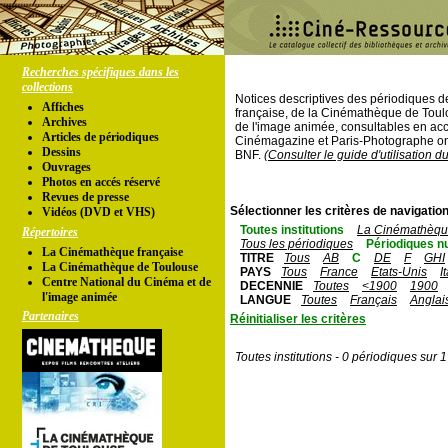
Recherches spécifiques dans les
collections
Notices descriptives des périodiques 
Affiches
française, de la Cinémathèque de Toul
Archives
de l'image animée, consultables en acc
Articles de périodiques
Cinémagazine et Paris-Photographe ont
Dessins
BNF.
(Consulter le guide d'utilisation d
Ouvrages
Photos en accés réservé
Revues de presse
Sélectionner les critères de navigation
Vidéos (DVD et VHS)
Toutes institutions
La Cinémathèque
Répertoires
Tous les périodiques
Périodiques n
La Cinémathèque française
TITRE
Tous
AB
C
DE
F
GHI
La Cinémathèque de Toulouse
PAYS
Tous
France
Etats-Unis
I
Centre National du Cinéma et de
DECENNIE
Toutes
<1900
1900
l'image animée
LANGUE
Toutes
Français
Anglai
Partenaires
Réinitialiser les critères
Toutes institutions - 0 périodiques sur 