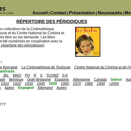
Accueil
Contact
Présentation
Nouveautés
Me
|
|
|
|
RÉPERTOIRE DES PÉRIODIQUES
des collections de la Cinémathèque
ouse et du Centre National du Cinéma et
ès libre ou sur demande. Les titres
 été numérisés en coopération avec la
u répertoire des périodiques)
 :
 française
La Cinémathèque de Toulouse
Centre National du Cinéma et de l
umérisés
JKL
MNO
PQ
R
S
TUVWZ
0-9
talie
Belgique
Grde-Bretagne
Espagne
Allemagne
Canada
Suisse
Aut
1910
1920
1930
1940
1950
1960
1970
1980
1990
>2000
s
Italien
Espagnol
Allemand
Autres
1777