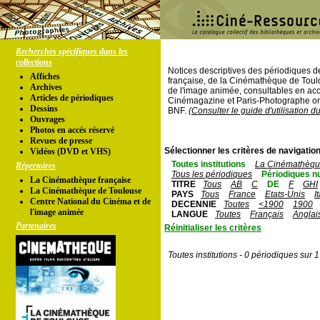
Recherches spécifiques dans les
collections
Notices descriptives des périodiques 
Affiches
française, de la Cinémathèque de Toul
Archives
de l'image animée, consultables en acc
Articles de périodiques
Cinémagazine et Paris-Photographe ont
Dessins
BNF.
(Consulter le guide d'utilisation d
Ouvrages
Photos en accés réservé
Revues de presse
Sélectionner les critères de navigation
Vidéos (DVD et VHS)
Toutes institutions
La Cinémathèque
Répertoires
Tous les périodiques
Périodiques n
La Cinémathèque française
TITRE
Tous
AB
C
DE
F
GHI
La Cinémathèque de Toulouse
PAYS
Tous
France
Etats-Unis
I
Centre National du Cinéma et de
DECENNIE
Toutes
<1900
1900
l'image animée
LANGUE
Toutes
Français
Anglai
Partenaires
Réinitialiser les critères
Toutes institutions - 0 périodiques sur 