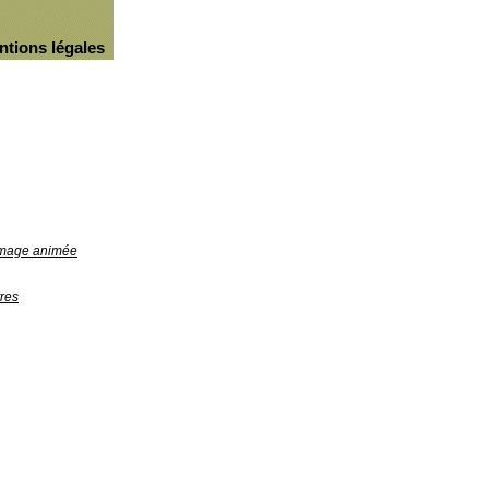
ntions légales
'image animée
res