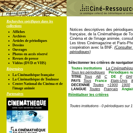
Recherches spécifiques dans les
collections
Notices descriptives des périodique
Affiches
française, de la Cinémathèque de To
Archives
Cinéma et de l'image animée, consul
Articles de périodiques
Les titres Cinémagazine et Paris-Ph
Dessins
coopération avec la BNF.
(Consulter 
Ouvrages
périodiques)
Photos en accés réservé
Revues de presse
Sélectionner les critères de navigation
Vidéos (DVD et VHS)
Toutes institutions
La Cinémathèque
Répertoires
Tous les périodiques
Périodiques n
La Cinémathèque française
TITRE
Tous
AB
C
DE
F
GHI
La Cinémathèque de Toulouse
PAYS
Tous
France
Etats-Unis
I
Centre National du Cinéma et de
DECENNIE
Toutes
<1900
1900
l'image animée
LANGUE
Toutes
Français
Anglai
Partenaires
Réinitialiser les critères
Toutes institutions - 0 périodiques sur 