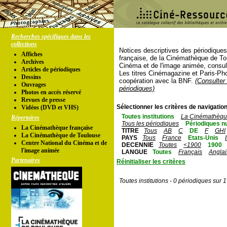
Recherches spécifiques dans les
collections
Notices descriptives des périodique
Affiches
française, de la Cinémathèque de To
Archives
Cinéma et de l'image animée, consul
Articles de périodiques
Les titres Cinémagazine et Paris-Ph
Dessins
coopération avec la BNF.
(Consulter 
Ouvrages
périodiques)
Photos en accés réservé
Revues de presse
Sélectionner les critères de navigation
Vidéos (DVD et VHS)
Toutes institutions
La Cinémathèque
Répertoires
Tous les périodiques
Périodiques n
La Cinémathèque française
TITRE
Tous
AB
C
DE
F
GHI
La Cinémathèque de Toulouse
PAYS
Tous
France
Etats-Unis
Centre National du Cinéma et de
DECENNIE
Toutes
<1900
1900
l'image animée
LANGUE
Toutes
Français
Anglai
Partenaires
Réinitialiser les critères
Toutes institutions - 0 périodiques sur 