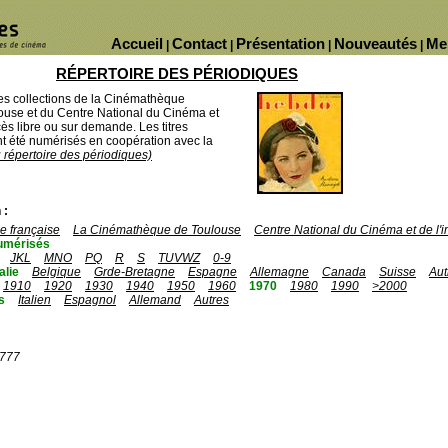
Accueil
Contact
Présentation
Nouveautés
Me
|
|
|
|
RÉPERTOIRE DES PÉRIODIQUES
des collections de la Cinémathèque
ouse et du Centre National du Cinéma et
ès libre ou sur demande. Les titres
 été numérisés en coopération avec la
u répertoire des périodiques)
 :
 française
La Cinémathèque de Toulouse
Centre National du Cinéma et de l
umérisés
JKL
MNO
PQ
R
S
TUVWZ
0-9
talie
Belgique
Grde-Bretagne
Espagne
Allemagne
Canada
Suisse
Aut
1910
1920
1930
1940
1950
1960
1970
1980
1990
>2000
s
Italien
Espagnol
Allemand
Autres
1777