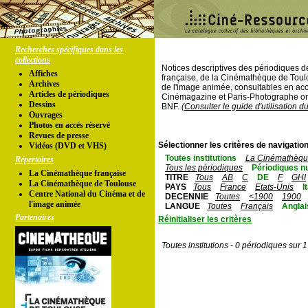
Recherches spécifiques dans les
collections
Notices descriptives des périodiques 
Affiches
française, de la Cinémathèque de Toul
Archives
de l'image animée, consultables en acc
Articles de périodiques
Cinémagazine et Paris-Photographe ont
Dessins
BNF.
(Consulter le guide d'utilisation d
Ouvrages
Photos en accés réservé
Revues de presse
Sélectionner les critères de navigation
Vidéos (DVD et VHS)
Toutes institutions
La Cinémathèque
Répertoires
Tous les périodiques
Périodiques n
La Cinémathèque française
TITRE
Tous
AB
C
DE
F
GHI
La Cinémathèque de Toulouse
PAYS
Tous
France
Etats-Unis
I
Centre National du Cinéma et de
DECENNIE
Toutes
<1900
1900
l'image animée
LANGUE
Toutes
Français
Anglai
Partenaires
Réinitialiser les critères
Toutes institutions - 0 périodiques sur 