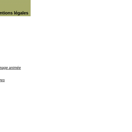
ntions légales
'image animée
res