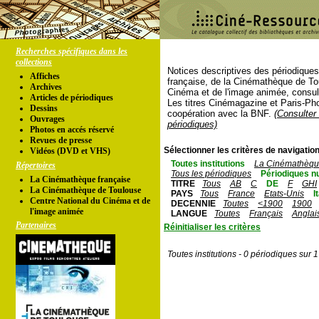
Recherches spécifiques dans les
collections
Notices descriptives des périodique
Affiches
française, de la Cinémathèque de To
Archives
Cinéma et de l'image animée, consul
Articles de périodiques
Les titres Cinémagazine et Paris-Ph
Dessins
coopération avec la BNF.
(Consulter 
Ouvrages
périodiques)
Photos en accés réservé
Revues de presse
Sélectionner les critères de navigation
Vidéos (DVD et VHS)
Toutes institutions
La Cinémathèque
Répertoires
Tous les périodiques
Périodiques n
La Cinémathèque française
TITRE
Tous
AB
C
DE
F
GHI
La Cinémathèque de Toulouse
PAYS
Tous
France
Etats-Unis
I
Centre National du Cinéma et de
DECENNIE
Toutes
<1900
1900
l'image animée
LANGUE
Toutes
Français
Anglai
Partenaires
Réinitialiser les critères
Toutes institutions - 0 périodiques sur 