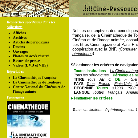
Recherches spécifiques dans les
collections
Notices descriptives des périodique
Affiches
française, de la Cinémathèque de To
Archives
Cinéma et de l'image animée, consul
Articles de périodiques
Les titres Cinémagazine et Paris-Ph
Dessins
coopération avec la BNF.
(Consulter 
Ouvrages
périodiques)
Photos en accés réservé
Revues de presse
Sélectionner les critères de navigation
Vidéos (DVD et VHS)
Toutes institutions
La Cinémathèque
Répertoires
Tous les périodiques
Périodiques n
La Cinémathèque française
TITRE
Tous
AB
C
DE
F
GHI
La Cinémathèque de Toulouse
PAYS
Tous
France
Etats-Unis
I
Centre National du Cinéma et de
DECENNIE
Toutes
<1900
1900
l'image animée
LANGUE
Toutes
Français
Anglai
Partenaires
Réinitialiser les critères
Toutes institutions - 0 périodiques sur 