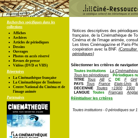
Recherches spécifiques dans les
collections
Notices descriptives des périodique
Affiches
française, de la Cinémathèque de To
Archives
Cinéma et de l'image animée, consul
Articles de périodiques
Les titres Cinémagazine et Paris-Ph
Dessins
coopération avec la BNF.
(Consulter 
Ouvrages
périodiques)
Photos en accés réservé
Revues de presse
Sélectionner les critères de navigation
Vidéos (DVD et VHS)
Toutes institutions
La Cinémathèque
Répertoires
Tous les périodiques
Périodiques n
La Cinémathèque française
TITRE
Tous
AB
C
DE
F
GHI
La Cinémathèque de Toulouse
PAYS
Tous
France
Etats-Unis
I
Centre National du Cinéma et de
DECENNIE
Toutes
<1900
1900
l'image animée
LANGUE
Toutes
Français
Anglai
Partenaires
Réinitialiser les critères
Toutes institutions - 0 périodiques sur 