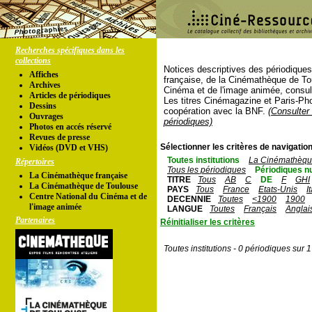
Recherches spécifiques dans les
collections
Notices descriptives des périodique
Affiches
française, de la Cinémathèque de To
Archives
Cinéma et de l'image animée, consul
Articles de périodiques
Les titres Cinémagazine et Paris-Ph
Dessins
coopération avec la BNF.
(Consulter 
Ouvrages
périodiques)
Photos en accés réservé
Revues de presse
Sélectionner les critères de navigation
Vidéos (DVD et VHS)
Toutes institutions
La Cinémathèque
Répertoires
Tous les périodiques
Périodiques n
La Cinémathèque française
TITRE
Tous
AB
C
DE
F
GHI
La Cinémathèque de Toulouse
PAYS
Tous
France
Etats-Unis
I
Centre National du Cinéma et de
DECENNIE
Toutes
<1900
1900
l'image animée
LANGUE
Toutes
Français
Anglai
Partenaires
Réinitialiser les critères
Toutes institutions - 0 périodiques sur 