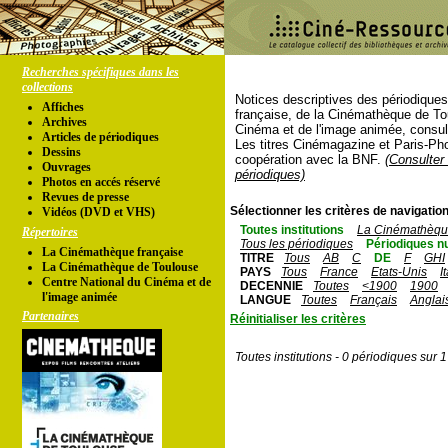
Recherches spécifiques dans les
collections
Notices descriptives des périodique
Affiches
française, de la Cinémathèque de To
Archives
Cinéma et de l'image animée, consul
Articles de périodiques
Les titres Cinémagazine et Paris-Ph
Dessins
coopération avec la BNF.
(Consulter 
Ouvrages
périodiques)
Photos en accés réservé
Revues de presse
Sélectionner les critères de navigation
Vidéos (DVD et VHS)
Toutes institutions
La Cinémathèque
Répertoires
Tous les périodiques
Périodiques n
La Cinémathèque française
TITRE
Tous
AB
C
DE
F
GHI
La Cinémathèque de Toulouse
PAYS
Tous
France
Etats-Unis
I
Centre National du Cinéma et de
DECENNIE
Toutes
<1900
1900
l'image animée
LANGUE
Toutes
Français
Anglai
Partenaires
Réinitialiser les critères
Toutes institutions - 0 périodiques sur 