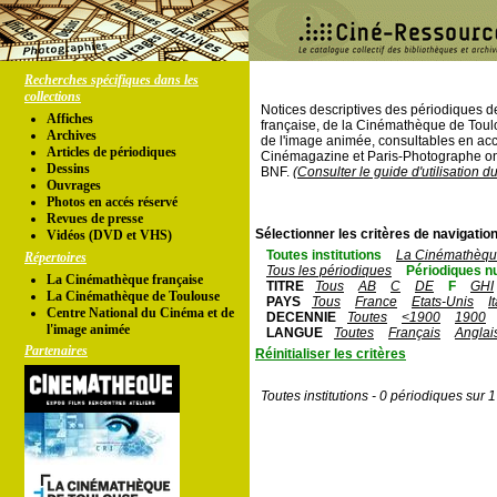
Recherches spécifiques dans les
collections
Notices descriptives des périodiques 
Affiches
française, de la Cinémathèque de Toul
Archives
de l'image animée, consultables en acc
Articles de périodiques
Cinémagazine et Paris-Photographe ont
Dessins
BNF.
(Consulter le guide d'utilisation d
Ouvrages
Photos en accés réservé
Revues de presse
Sélectionner les critères de navigation
Vidéos (DVD et VHS)
Toutes institutions
La Cinémathèque
Répertoires
Tous les périodiques
Périodiques n
La Cinémathèque française
TITRE
Tous
AB
C
DE
F
GHI
La Cinémathèque de Toulouse
PAYS
Tous
France
Etats-Unis
I
Centre National du Cinéma et de
DECENNIE
Toutes
<1900
1900
l'image animée
LANGUE
Toutes
Français
Anglai
Partenaires
Réinitialiser les critères
Toutes institutions - 0 périodiques sur 