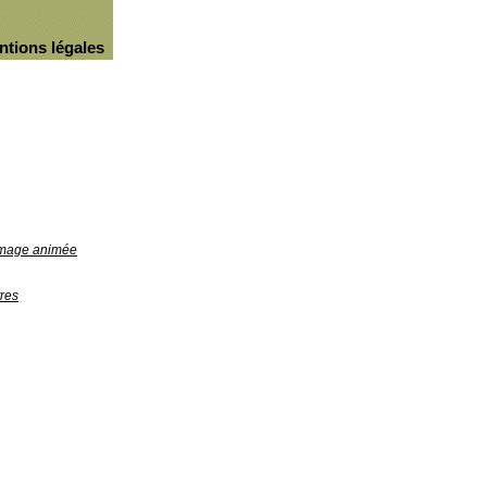
ntions légales
'image animée
res