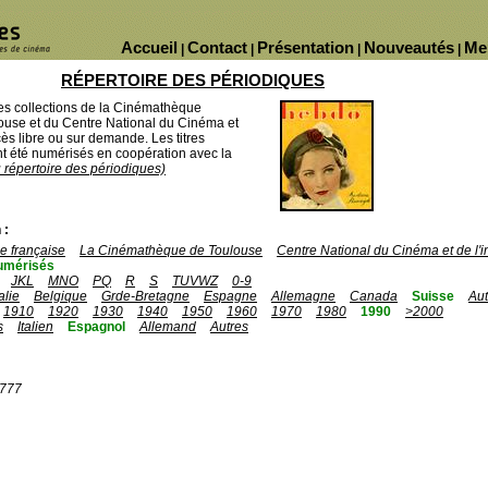
Accueil
Contact
Présentation
Nouveautés
Me
|
|
|
|
RÉPERTOIRE DES PÉRIODIQUES
des collections de la Cinémathèque
ouse et du Centre National du Cinéma et
ès libre ou sur demande. Les titres
 été numérisés en coopération avec la
u répertoire des périodiques)
 :
 française
La Cinémathèque de Toulouse
Centre National du Cinéma et de l
umérisés
JKL
MNO
PQ
R
S
TUVWZ
0-9
talie
Belgique
Grde-Bretagne
Espagne
Allemagne
Canada
Suisse
Aut
1910
1920
1930
1940
1950
1960
1970
1980
1990
>2000
s
Italien
Espagnol
Allemand
Autres
1777