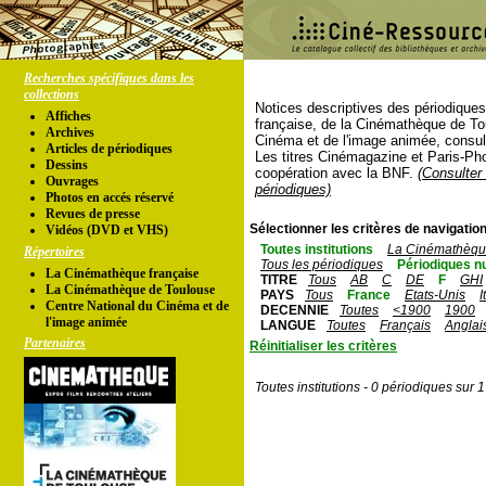
Recherches spécifiques dans les
collections
Notices descriptives des périodique
Affiches
française, de la Cinémathèque de To
Archives
Cinéma et de l'image animée, consul
Articles de périodiques
Les titres Cinémagazine et Paris-Ph
Dessins
coopération avec la BNF.
(Consulter 
Ouvrages
périodiques)
Photos en accés réservé
Revues de presse
Sélectionner les critères de navigation
Vidéos (DVD et VHS)
Toutes institutions
La Cinémathèque
Répertoires
Tous les périodiques
Périodiques n
La Cinémathèque française
TITRE
Tous
AB
C
DE
F
GHI
La Cinémathèque de Toulouse
PAYS
Tous
France
Etats-Unis
I
Centre National du Cinéma et de
DECENNIE
Toutes
<1900
1900
l'image animée
LANGUE
Toutes
Français
Anglai
Partenaires
Réinitialiser les critères
Toutes institutions - 0 périodiques sur 