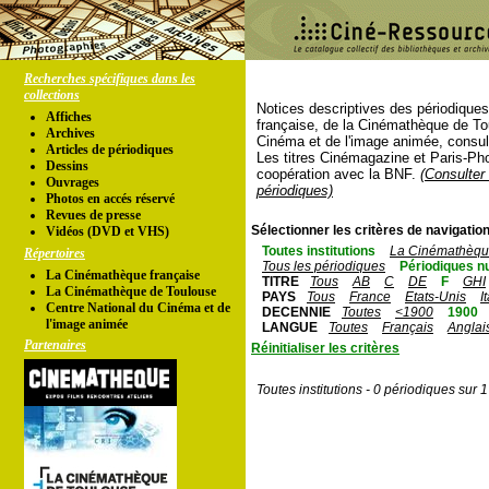
Recherches spécifiques dans les
collections
Notices descriptives des périodique
Affiches
française, de la Cinémathèque de To
Archives
Cinéma et de l'image animée, consul
Articles de périodiques
Les titres Cinémagazine et Paris-Ph
Dessins
coopération avec la BNF.
(Consulter 
Ouvrages
périodiques)
Photos en accés réservé
Revues de presse
Sélectionner les critères de navigation
Vidéos (DVD et VHS)
Toutes institutions
La Cinémathèque
Répertoires
Tous les périodiques
Périodiques n
La Cinémathèque française
TITRE
Tous
AB
C
DE
F
GHI
La Cinémathèque de Toulouse
PAYS
Tous
France
Etats-Unis
I
Centre National du Cinéma et de
DECENNIE
Toutes
<1900
1900
l'image animée
LANGUE
Toutes
Français
Anglai
Partenaires
Réinitialiser les critères
Toutes institutions - 0 périodiques sur 