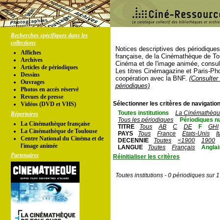
Recherches spécifiques dans les
collections
Notices descriptives des périodique
Affiches
française, de la Cinémathèque de To
Archives
Cinéma et de l'image animée, consul
Articles de périodiques
Les titres Cinémagazine et Paris-Ph
Dessins
coopération avec la BNF.
(Consulter 
Ouvrages
périodiques)
Photos en accés réservé
Revues de presse
Sélectionner les critères de navigation
Vidéos (DVD et VHS)
Toutes institutions
La Cinémathèque
Répertoires
Tous les périodiques
Périodiques n
La Cinémathèque française
TITRE
Tous
AB
C
DE
F
GHI
La Cinémathèque de Toulouse
PAYS
Tous
France
Etats-Unis
I
Centre National du Cinéma et de
DECENNIE
Toutes
<1900
1900
l'image animée
LANGUE
Toutes
Français
Anglai
Partenaires
Réinitialiser les critères
Toutes institutions - 0 périodiques sur 