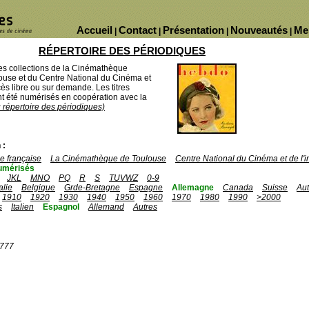
Accueil
Contact
Présentation
Nouveautés
Me
|
|
|
|
RÉPERTOIRE DES PÉRIODIQUES
des collections de la Cinémathèque
ouse et du Centre National du Cinéma et
ès libre ou sur demande. Les titres
 été numérisés en coopération avec la
u répertoire des périodiques)
 :
 française
La Cinémathèque de Toulouse
Centre National du Cinéma et de l
umérisés
JKL
MNO
PQ
R
S
TUVWZ
0-9
talie
Belgique
Grde-Bretagne
Espagne
Allemagne
Canada
Suisse
Aut
1910
1920
1930
1940
1950
1960
1970
1980
1990
>2000
s
Italien
Espagnol
Allemand
Autres
1777