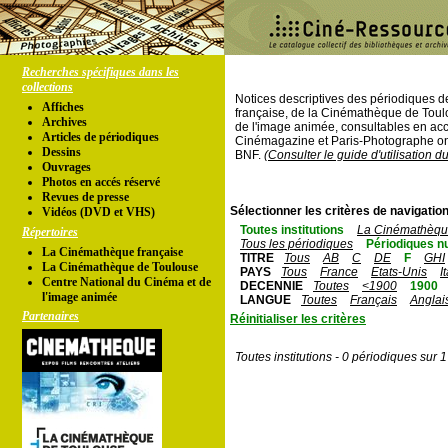
Recherches spécifiques dans les
collections
Notices descriptives des périodiques 
Affiches
française, de la Cinémathèque de Toul
Archives
de l'image animée, consultables en acc
Articles de périodiques
Cinémagazine et Paris-Photographe ont
Dessins
BNF.
(Consulter le guide d'utilisation d
Ouvrages
Photos en accés réservé
Revues de presse
Sélectionner les critères de navigation
Vidéos (DVD et VHS)
Toutes institutions
La Cinémathèque
Répertoires
Tous les périodiques
Périodiques n
La Cinémathèque française
TITRE
Tous
AB
C
DE
F
GHI
La Cinémathèque de Toulouse
PAYS
Tous
France
Etats-Unis
I
Centre National du Cinéma et de
DECENNIE
Toutes
<1900
1900
l'image animée
LANGUE
Toutes
Français
Anglai
Partenaires
Réinitialiser les critères
Toutes institutions - 0 périodiques sur 