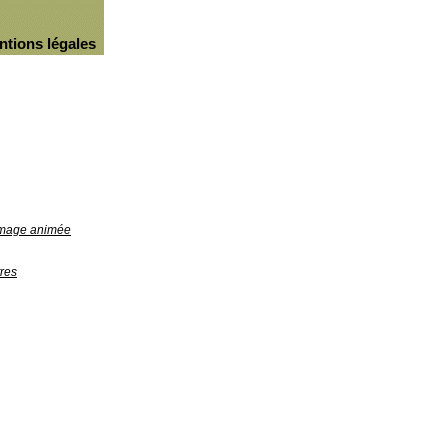
ntions légales
'image animée
res