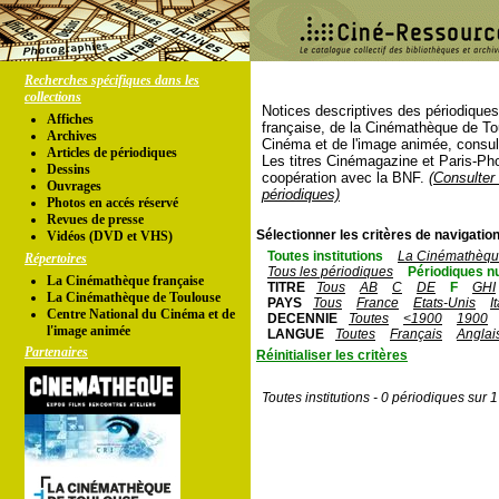
Recherches spécifiques dans les
collections
Notices descriptives des périodique
Affiches
française, de la Cinémathèque de To
Archives
Cinéma et de l'image animée, consul
Articles de périodiques
Les titres Cinémagazine et Paris-Ph
Dessins
coopération avec la BNF.
(Consulter 
Ouvrages
périodiques)
Photos en accés réservé
Revues de presse
Sélectionner les critères de navigation
Vidéos (DVD et VHS)
Toutes institutions
La Cinémathèque
Répertoires
Tous les périodiques
Périodiques n
La Cinémathèque française
TITRE
Tous
AB
C
DE
F
GHI
La Cinémathèque de Toulouse
PAYS
Tous
France
Etats-Unis
I
Centre National du Cinéma et de
DECENNIE
Toutes
<1900
1900
l'image animée
LANGUE
Toutes
Français
Anglai
Partenaires
Réinitialiser les critères
Toutes institutions - 0 périodiques sur 