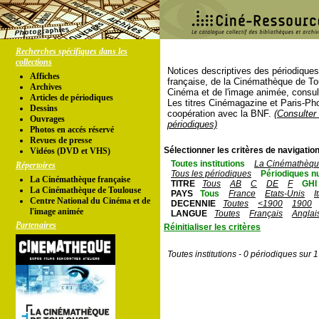
Recherches spécifiques dans les
collections
Notices descriptives des périodique
Affiches
française, de la Cinémathèque de To
Archives
Cinéma et de l'image animée, consul
Articles de périodiques
Les titres Cinémagazine et Paris-Ph
Dessins
coopération avec la BNF.
(Consulter 
Ouvrages
périodiques)
Photos en accés réservé
Revues de presse
Sélectionner les critères de navigation
Vidéos (DVD et VHS)
Toutes institutions
La Cinémathèque
Répertoires
Tous les périodiques
Périodiques n
La Cinémathèque française
TITRE
Tous
AB
C
DE
F
GHI
La Cinémathèque de Toulouse
PAYS
Tous
France
Etats-Unis
I
Centre National du Cinéma et de
DECENNIE
Toutes
<1900
1900
l'image animée
LANGUE
Toutes
Français
Anglai
Partenaires
Réinitialiser les critères
Toutes institutions - 0 périodiques sur 