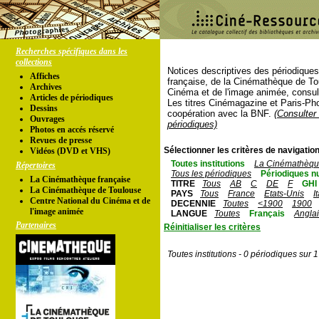
Recherches spécifiques dans les
collections
Notices descriptives des périodique
Affiches
française, de la Cinémathèque de To
Archives
Cinéma et de l'image animée, consul
Articles de périodiques
Les titres Cinémagazine et Paris-Ph
Dessins
coopération avec la BNF.
(Consulter 
Ouvrages
périodiques)
Photos en accés réservé
Revues de presse
Sélectionner les critères de navigation
Vidéos (DVD et VHS)
Toutes institutions
La Cinémathèque
Répertoires
Tous les périodiques
Périodiques n
La Cinémathèque française
TITRE
Tous
AB
C
DE
F
GHI
La Cinémathèque de Toulouse
PAYS
Tous
France
Etats-Unis
I
Centre National du Cinéma et de
DECENNIE
Toutes
<1900
1900
l'image animée
LANGUE
Toutes
Français
Angla
Partenaires
Réinitialiser les critères
Toutes institutions - 0 périodiques sur 