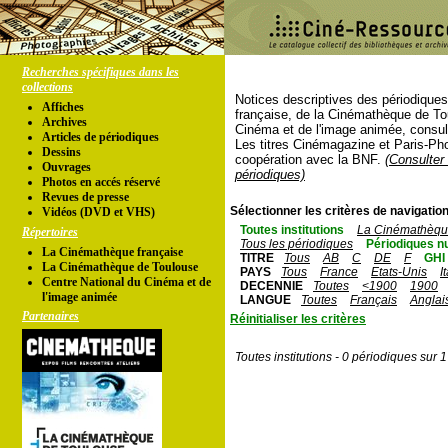
Recherches spécifiques dans les
collections
Notices descriptives des périodique
Affiches
française, de la Cinémathèque de To
Archives
Cinéma et de l'image animée, consul
Articles de périodiques
Les titres Cinémagazine et Paris-Ph
Dessins
coopération avec la BNF.
(Consulter 
Ouvrages
périodiques)
Photos en accés réservé
Revues de presse
Sélectionner les critères de navigation
Vidéos (DVD et VHS)
Toutes institutions
La Cinémathèque
Répertoires
Tous les périodiques
Périodiques n
La Cinémathèque française
TITRE
Tous
AB
C
DE
F
GHI
La Cinémathèque de Toulouse
PAYS
Tous
France
Etats-Unis
I
Centre National du Cinéma et de
DECENNIE
Toutes
<1900
1900
l'image animée
LANGUE
Toutes
Français
Anglai
Partenaires
Réinitialiser les critères
Toutes institutions - 0 périodiques sur 