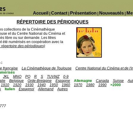
Accueil
Contact
Présentation
Nouveautés
Me
|
|
|
|
RÉPERTOIRE DES PÉRIODIQUES
des collections de la Cinémathèque
ouse et du Centre National du Cinéma et
ès libre ou sur demande. Les titres
 été numérisés en coopération avec la
u répertoire des périodiques)
 :
 française
La Cinémathèque de Toulouse
Centre National du Cinéma et de l
umérisés
JKL
MNO
PQ
R
S
TUVWZ
0-9
talie
Belgique
Grde-Bretagne
Espagne
Allemagne
Canada
Suisse
Aut
1910
1920
1930
1940
1950
1960
1970
1980
1990
>2000
s
Italien
Espagnol
Allemand
Autres
1777