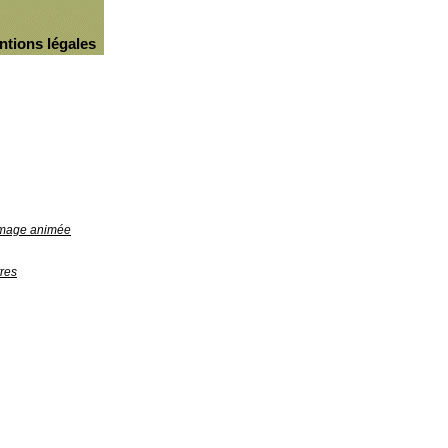
ntions légales
'image animée
res