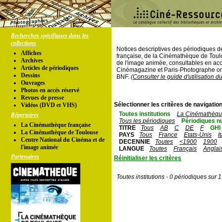
Recherches spécifiques dans les
collections
Notices descriptives des périodiques 
Affiches
française, de la Cinémathèque de Toul
Archives
de l'image animée, consultables en acc
Articles de périodiques
Cinémagazine et Paris-Photographe ont
Dessins
BNF.
(Consulter le guide d'utilisation d
Ouvrages
Photos en accés réservé
Revues de presse
Sélectionner les critères de navigation
Vidéos (DVD et VHS)
Toutes institutions
La Cinémathèque
Répertoires
Tous les périodiques
Périodiques n
La Cinémathèque française
TITRE
Tous
AB
C
DE
F
GHI
La Cinémathèque de Toulouse
PAYS
Tous
France
Etats-Unis
I
Centre National du Cinéma et de
DECENNIE
Toutes
<1900
1900
l'image animée
LANGUE
Toutes
Français
Anglai
Partenaires
Réinitialiser les critères
Toutes institutions - 0 périodiques sur 