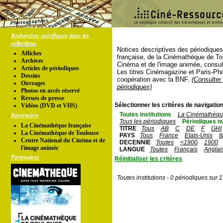
Recherches spécifiques dans les
collections
Notices descriptives des périodique
Affiches
française, de la Cinémathèque de To
Archives
Cinéma et de l'image animée, consul
Articles de périodiques
Les titres Cinémagazine et Paris-Ph
Dessins
coopération avec la BNF.
(Consulter 
Ouvrages
périodiques)
Photos en accés réservé
Revues de presse
Sélectionner les critères de navigation
Vidéos (DVD et VHS)
Toutes institutions
La Cinémathèque
Répertoires
Tous les périodiques
Périodiques n
La Cinémathèque française
TITRE
Tous
AB
C
DE
F
GHI
La Cinémathèque de Toulouse
PAYS
Tous
France
Etats-Unis
I
Centre National du Cinéma et de
DECENNIE
Toutes
<1900
1900
l'image animée
LANGUE
Toutes
Français
Anglai
Partenaires
Réinitialiser les critères
Toutes institutions - 0 périodiques sur 