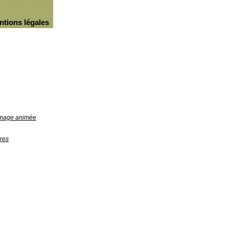
ntions légales
'image animée
res