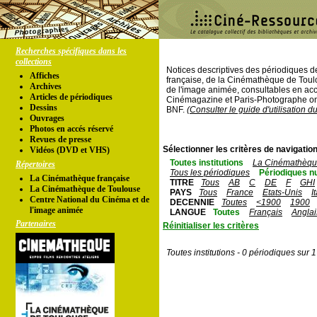
Recherches spécifiques dans les
collections
Notices descriptives des périodiques 
Affiches
française, de la Cinémathèque de Toul
Archives
de l'image animée, consultables en acc
Articles de périodiques
Cinémagazine et Paris-Photographe ont
Dessins
BNF.
(Consulter le guide d'utilisation d
Ouvrages
Photos en accés réservé
Revues de presse
Sélectionner les critères de navigation
Vidéos (DVD et VHS)
Toutes institutions
La Cinémathèque
Répertoires
Tous les périodiques
Périodiques n
La Cinémathèque française
TITRE
Tous
AB
C
DE
F
GHI
La Cinémathèque de Toulouse
PAYS
Tous
France
Etats-Unis
I
Centre National du Cinéma et de
DECENNIE
Toutes
<1900
1900
l'image animée
LANGUE
Toutes
Français
Anglai
Partenaires
Réinitialiser les critères
Toutes institutions - 0 périodiques sur 