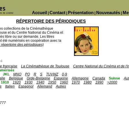
Accueil
Contact
Présentation
Nouveautés
Me
|
|
|
|
RÉPERTOIRE DES PÉRIODIQUES
des collections de la Cinémathèque
ouse et du Centre National du Cinéma et
ès libre ou sur demande. Les titres
 été numérisés en coopération avec la
u répertoire des périodiques)
 :
 française
La Cinémathèque de Toulouse
Centre National du Cinéma et de l
umérisés
JKL
MNO
PQ
R
S
TUVWZ
0-9
talie
Belgique
Grde-Bretagne
Espagne
Allemagne
Canada
Suisse
Aut
1910
1920
1930
1940
1950
1960
1970
1980
1990
>2000
s
Italien
Espagnol
Allemand
Autres
1777