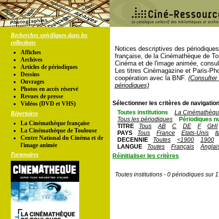
Recherches spécifiques dans les
collections
Notices descriptives des périodique
Affiches
française, de la Cinémathèque de To
Archives
Cinéma et de l'image animée, consul
Articles de périodiques
Les titres Cinémagazine et Paris-Ph
Dessins
coopération avec la BNF.
(Consulter 
Ouvrages
périodiques)
Photos en accés réservé
Revues de presse
Sélectionner les critères de navigation
Vidéos (DVD et VHS)
Toutes institutions
La Cinémathèque
Répertoires
Tous les périodiques
Périodiques n
La Cinémathèque française
TITRE
Tous
AB
C
DE
F
GHI
La Cinémathèque de Toulouse
PAYS
Tous
France
Etats-Unis
I
Centre National du Cinéma et de
DECENNIE
Toutes
<1900
1900
l'image animée
LANGUE
Toutes
Français
Anglai
Partenaires
Réinitialiser les critères
Toutes institutions - 0 périodiques sur 