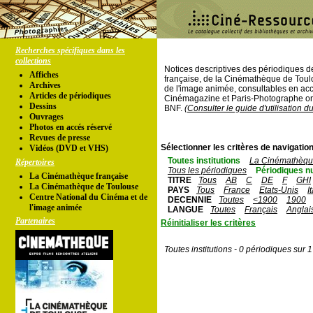
Recherches spécifiques dans les
collections
Notices descriptives des périodiques 
Affiches
française, de la Cinémathèque de Toul
Archives
de l'image animée, consultables en acc
Articles de périodiques
Cinémagazine et Paris-Photographe ont
Dessins
BNF.
(Consulter le guide d'utilisation d
Ouvrages
Photos en accés réservé
Revues de presse
Sélectionner les critères de navigation
Vidéos (DVD et VHS)
Toutes institutions
La Cinémathèque
Répertoires
Tous les périodiques
Périodiques n
La Cinémathèque française
TITRE
Tous
AB
C
DE
F
GHI
La Cinémathèque de Toulouse
PAYS
Tous
France
Etats-Unis
I
Centre National du Cinéma et de
DECENNIE
Toutes
<1900
1900
l'image animée
LANGUE
Toutes
Français
Anglai
Partenaires
Réinitialiser les critères
Toutes institutions - 0 périodiques sur 