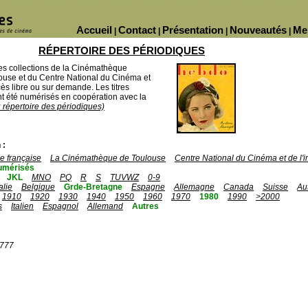
Accueil
Contact
Présentation
Nouveautés
Me
|
|
|
|
RÉPERTOIRE DES PÉRIODIQUES
des collections de la Cinémathèque
ouse et du Centre National du Cinéma et
ès libre ou sur demande. Les titres
 été numérisés en coopération avec la
u répertoire des périodiques)
 :
 française
La Cinémathèque de Toulouse
Centre National du Cinéma et de l
umérisés
JKL
MNO
PQ
R
S
TUVWZ
0-9
talie
Belgique
Grde-Bretagne
Espagne
Allemagne
Canada
Suisse
Au
1910
1920
1930
1940
1950
1960
1970
1980
1990
>2000
s
Italien
Espagnol
Allemand
Autres
1777