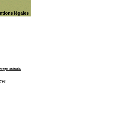
ntions légales
'image animée
tres