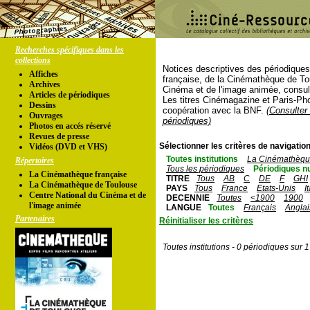
Recherches spécifiques dans les
collections
Notices descriptives des périodique
Affiches
française, de la Cinémathèque de To
Archives
Cinéma et de l'image animée, consul
Articles de périodiques
Les titres Cinémagazine et Paris-Ph
Dessins
coopération avec la BNF.
(Consulter 
Ouvrages
périodiques)
Photos en accés réservé
Revues de presse
Sélectionner les critères de navigation
Vidéos (DVD et VHS)
Toutes institutions
La Cinémathèque
Répertoires
Tous les périodiques
Périodiques n
La Cinémathèque française
TITRE
Tous
AB
C
DE
F
GHI
La Cinémathèque de Toulouse
PAYS
Tous
France
Etats-Unis
I
Centre National du Cinéma et de
DECENNIE
Toutes
<1900
1900
l'image animée
LANGUE
Toutes
Français
Anglai
Partenaires
Réinitialiser les critères
Toutes institutions - 0 périodiques sur 