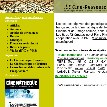
Recherches spécifiques dans les
collections
Notices descriptives des périodique
Affiches
française, de la Cinémathèque de To
Archives
Cinéma et de l'image animée, consul
Articles de périodiques
Les titres Cinémagazine et Paris-Ph
Dessins
coopération avec la BNF.
(Consulter 
Ouvrages
périodiques)
Photos en accés réservé
Revues de presse
Sélectionner les critères de navigation
Vidéos (DVD et VHS)
Toutes institutions
La Cinémathèque
Répertoires
Tous les périodiques
Périodiques n
La Cinémathèque française
TITRE
Tous
AB
C
DE
F
GHI
La Cinémathèque de Toulouse
PAYS
Tous
France
Etats-Unis
I
Centre National du Cinéma et de
DECENNIE
Toutes
<1900
1900
l'image animée
LANGUE
Toutes
Français
Anglai
Partenaires
Réinitialiser les critères
Toutes institutions - 0 périodiques sur 