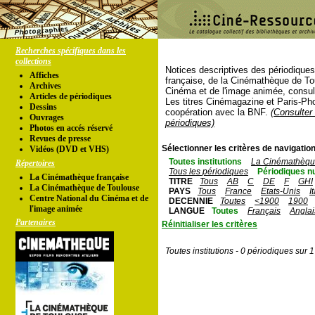
Recherches spécifiques dans les
collections
Notices descriptives des périodique
Affiches
française, de la Cinémathèque de To
Archives
Cinéma et de l'image animée, consul
Articles de périodiques
Les titres Cinémagazine et Paris-Ph
Dessins
coopération avec la BNF.
(Consulter 
Ouvrages
périodiques)
Photos en accés réservé
Revues de presse
Sélectionner les critères de navigation
Vidéos (DVD et VHS)
Toutes institutions
La Cinémathèque
Répertoires
Tous les périodiques
Périodiques n
La Cinémathèque française
TITRE
Tous
AB
C
DE
F
GHI
La Cinémathèque de Toulouse
PAYS
Tous
France
Etats-Unis
I
Centre National du Cinéma et de
DECENNIE
Toutes
<1900
1900
l'image animée
LANGUE
Toutes
Français
Anglai
Partenaires
Réinitialiser les critères
Toutes institutions - 0 périodiques sur 