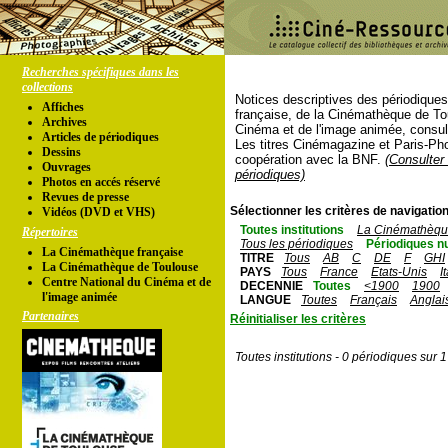
Recherches spécifiques dans les
collections
Notices descriptives des périodique
Affiches
française, de la Cinémathèque de To
Archives
Cinéma et de l'image animée, consul
Articles de périodiques
Les titres Cinémagazine et Paris-Ph
Dessins
coopération avec la BNF.
(Consulter 
Ouvrages
périodiques)
Photos en accés réservé
Revues de presse
Sélectionner les critères de navigation
Vidéos (DVD et VHS)
Toutes institutions
La Cinémathèque
Répertoires
Tous les périodiques
Périodiques n
La Cinémathèque française
TITRE
Tous
AB
C
DE
F
GHI
La Cinémathèque de Toulouse
PAYS
Tous
France
Etats-Unis
I
Centre National du Cinéma et de
DECENNIE
Toutes
<1900
1900
l'image animée
LANGUE
Toutes
Français
Anglai
Partenaires
Réinitialiser les critères
Toutes institutions - 0 périodiques sur 