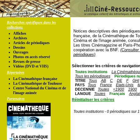
Recherches spécifiques dans les
collections
Notices descriptives des périodique
Affiches
française, de la Cinémathèque de To
Archives
Cinéma et de l'image animée, consul
Articles de périodiques
Les titres Cinémagazine et Paris-Ph
Dessins
coopération avec la BNF.
(Consulter 
Ouvrages
périodiques)
Photos en accés réservé
Revues de presse
Sélectionner les critères de navigation
Vidéos (DVD et VHS)
Toutes institutions
La Cinémathèque
Répertoires
Tous les périodiques
Périodiques n
La Cinémathèque française
TITRE
Tous
AB
C
DE
F
GHI
La Cinémathèque de Toulouse
PAYS
Tous
France
Etats-Unis
I
Centre National du Cinéma et de
DECENNIE
Toutes
<1900
1900
l'image animée
LANGUE
Toutes
Français
Angla
Partenaires
Réinitialiser les critères
Toutes institutions - 0 périodiques sur 