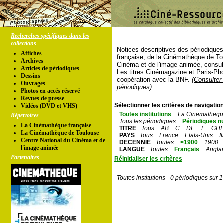
Recherches spécifiques dans les
collections
Notices descriptives des périodique
Affiches
française, de la Cinémathèque de To
Archives
Cinéma et de l'image animée, consul
Articles de périodiques
Les titres Cinémagazine et Paris-Ph
Dessins
coopération avec la BNF.
(Consulter 
Ouvrages
périodiques)
Photos en accés réservé
Revues de presse
Sélectionner les critères de navigation
Vidéos (DVD et VHS)
Toutes institutions
La Cinémathèque
Répertoires
Tous les périodiques
Périodiques n
La Cinémathèque française
TITRE
Tous
AB
C
DE
F
GHI
La Cinémathèque de Toulouse
PAYS
Tous
France
Etats-Unis
I
Centre National du Cinéma et de
DECENNIE
Toutes
<1900
1900
l'image animée
LANGUE
Toutes
Français
Angla
Partenaires
Réinitialiser les critères
Toutes institutions - 0 périodiques sur 