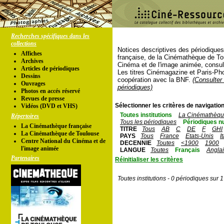
Recherches spécifiques dans les
collections
Notices descriptives des périodique
Affiches
française, de la Cinémathèque de To
Archives
Cinéma et de l'image animée, consul
Articles de périodiques
Les titres Cinémagazine et Paris-Ph
Dessins
coopération avec la BNF.
(Consulter 
Ouvrages
périodiques)
Photos en accés réservé
Revues de presse
Sélectionner les critères de navigation
Vidéos (DVD et VHS)
Toutes institutions
La Cinémathèque
Répertoires
Tous les périodiques
Périodiques n
La Cinémathèque française
TITRE
Tous
AB
C
DE
F
GHI
La Cinémathèque de Toulouse
PAYS
Tous
France
Etats-Unis
I
Centre National du Cinéma et de
DECENNIE
Toutes
<1900
1900
l'image animée
LANGUE
Toutes
Français
Angla
Partenaires
Réinitialiser les critères
Toutes institutions - 0 périodiques sur 