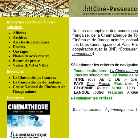
Recherches spécifiques dans les
collections
Notices descriptives des périodique
Affiches
française, de la Cinémathèque de To
Archives
Cinéma et de l'image animée, consul
Articles de périodiques
Les titres Cinémagazine et Paris-Ph
Dessins
coopération avec la BNF.
(Consulter 
Ouvrages
périodiques)
Photos en accés réservé
Revues de presse
Sélectionner les critères de navigation
Vidéos (DVD et VHS)
Toutes institutions
La Cinémathèque
Répertoires
Tous les périodiques
Périodiques n
La Cinémathèque française
TITRE
Tous
AB
C
DE
F
GHI
La Cinémathèque de Toulouse
PAYS
Tous
France
Etats-Unis
Centre National du Cinéma et de
DECENNIE
Toutes
<1900
1900
l'image animée
LANGUE
Toutes
Français
Angla
Partenaires
Réinitialiser les critères
Toutes institutions - 0 périodiques sur 