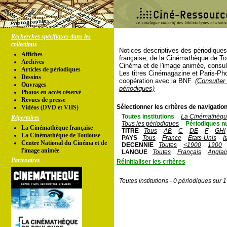
Recherches spécifiques dans les
collections
Notices descriptives des périodique
Affiches
française, de la Cinémathèque de To
Archives
Cinéma et de l'image animée, consul
Articles de périodiques
Les titres Cinémagazine et Paris-Ph
Dessins
coopération avec la BNF.
(Consulter 
Ouvrages
périodiques)
Photos en accés réservé
Revues de presse
Sélectionner les critères de navigation
Vidéos (DVD et VHS)
Toutes institutions
La Cinémathèque
Répertoires
Tous les périodiques
Périodiques n
La Cinémathèque française
TITRE
Tous
AB
C
DE
F
GHI
La Cinémathèque de Toulouse
PAYS
Tous
France
Etats-Unis
I
Centre National du Cinéma et de
DECENNIE
Toutes
<1900
1900
l'image animée
LANGUE
Toutes
Français
Anglai
Partenaires
Réinitialiser les critères
Toutes institutions - 0 périodiques sur 