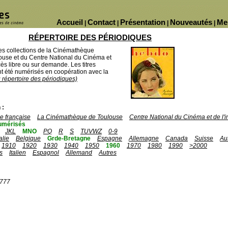
Accueil
Contact
Présentation
Nouveautés
Me
|
|
|
|
RÉPERTOIRE DES PÉRIODIQUES
des collections de la Cinémathèque
ouse et du Centre National du Cinéma et
ès libre ou sur demande. Les titres
 été numérisés en coopération avec la
u répertoire des périodiques)
 :
 française
La Cinémathèque de Toulouse
Centre National du Cinéma et de l
umérisés
JKL
MNO
PQ
R
S
TUVWZ
0-9
talie
Belgique
Grde-Bretagne
Espagne
Allemagne
Canada
Suisse
Au
1910
1920
1930
1940
1950
1960
1970
1980
1990
>2000
s
Italien
Espagnol
Allemand
Autres
1777