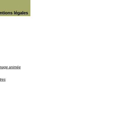
ntions légales
'image animée
tres