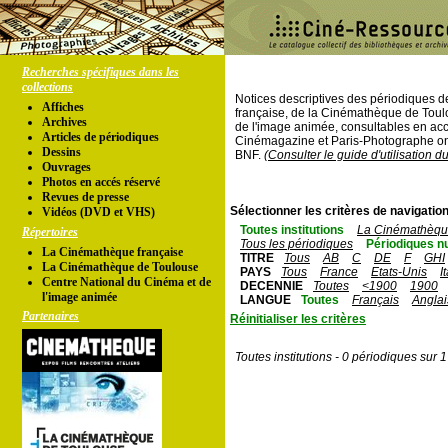
Recherches spécifiques dans les
collections
Notices descriptives des périodiques 
Affiches
française, de la Cinémathèque de Toul
Archives
de l'image animée, consultables en acc
Articles de périodiques
Cinémagazine et Paris-Photographe ont
Dessins
BNF.
(Consulter le guide d'utilisation d
Ouvrages
Photos en accés réservé
Revues de presse
Sélectionner les critères de navigation
Vidéos (DVD et VHS)
Toutes institutions
La Cinémathèque
Répertoires
Tous les périodiques
Périodiques n
La Cinémathèque française
TITRE
Tous
AB
C
DE
F
GHI
La Cinémathèque de Toulouse
PAYS
Tous
France
Etats-Unis
I
Centre National du Cinéma et de
DECENNIE
Toutes
<1900
1900
l'image animée
LANGUE
Toutes
Français
Anglai
Partenaires
Réinitialiser les critères
Toutes institutions - 0 périodiques sur 