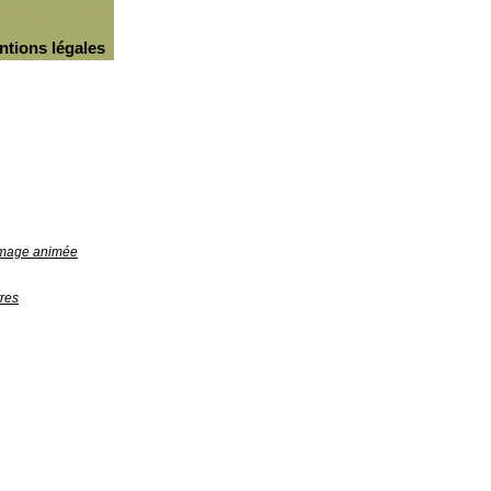
ntions légales
'image animée
res