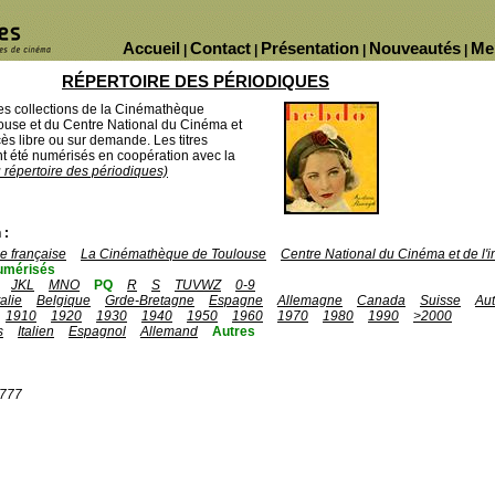
Accueil
Contact
Présentation
Nouveautés
Me
|
|
|
|
RÉPERTOIRE DES PÉRIODIQUES
des collections de la Cinémathèque
ouse et du Centre National du Cinéma et
ès libre ou sur demande. Les titres
 été numérisés en coopération avec la
u répertoire des périodiques)
 :
 française
La Cinémathèque de Toulouse
Centre National du Cinéma et de l
umérisés
JKL
MNO
PQ
R
S
TUVWZ
0-9
talie
Belgique
Grde-Bretagne
Espagne
Allemagne
Canada
Suisse
Aut
1910
1920
1930
1940
1950
1960
1970
1980
1990
>2000
s
Italien
Espagnol
Allemand
Autres
1777