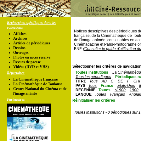
Recherches spécifiques dans les
collections
Notices descriptives des périodiques 
Affiches
française, de la Cinémathèque de Toul
Archives
de l'image animée, consultables en acc
Articles de périodiques
Cinémagazine et Paris-Photographe ont
Dessins
BNF.
(Consulter le guide d'utilisation d
Ouvrages
Photos en accés réservé
Revues de presse
Sélectionner les critères de navigation
Vidéos (DVD et VHS)
Toutes institutions
La Cinémathèque
Répertoires
Tous les périodiques
Périodiques n
La Cinémathèque française
TITRE
Tous
AB
C
DE
F
GHI
La Cinémathèque de Toulouse
PAYS
Tous
France
Etats-Unis
I
Centre National du Cinéma et de
DECENNIE
Toutes
<1900
1900
l'image animée
LANGUE
Toutes
Français
Anglai
Partenaires
Réinitialiser les critères
Toutes institutions - 0 périodiques sur 