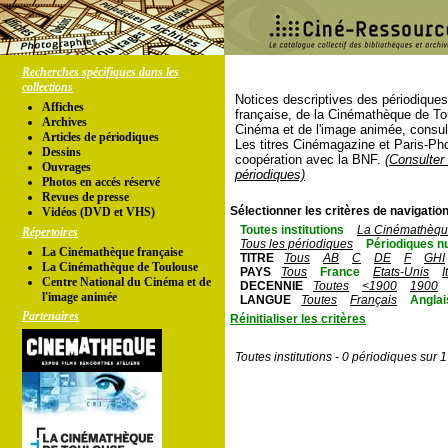
Recherches spécifiques dans les
collections
Notices descriptives des périodique
Affiches
française, de la Cinémathèque de To
Archives
Cinéma et de l'image animée, consul
Articles de périodiques
Les titres Cinémagazine et Paris-Ph
Dessins
coopération avec la BNF.
(Consulter 
Ouvrages
périodiques)
Photos en accés réservé
Revues de presse
Sélectionner les critères de navigation
Vidéos (DVD et VHS)
Toutes institutions
La Cinémathèque
Répertoires
Tous les périodiques
Périodiques n
La Cinémathèque française
TITRE
Tous
AB
C
DE
F
GHI
La Cinémathèque de Toulouse
PAYS
Tous
France
Etats-Unis
I
Centre National du Cinéma et de
DECENNIE
Toutes
<1900
1900
l'image animée
LANGUE
Toutes
Français
Anglai
Partenaires
Réinitialiser les critères
Toutes institutions - 0 périodiques sur 