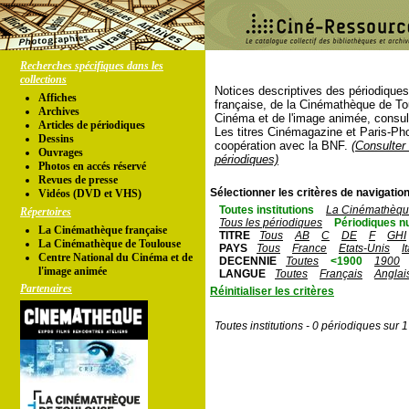
Recherches spécifiques dans les
collections
Notices descriptives des périodique
Affiches
française, de la Cinémathèque de To
Archives
Cinéma et de l'image animée, consul
Articles de périodiques
Les titres Cinémagazine et Paris-Ph
Dessins
coopération avec la BNF.
(Consulter 
Ouvrages
périodiques)
Photos en accés réservé
Revues de presse
Sélectionner les critères de navigation
Vidéos (DVD et VHS)
Toutes institutions
La Cinémathèque
Répertoires
Tous les périodiques
Périodiques n
La Cinémathèque française
TITRE
Tous
AB
C
DE
F
GHI
La Cinémathèque de Toulouse
PAYS
Tous
France
Etats-Unis
I
Centre National du Cinéma et de
DECENNIE
Toutes
<1900
1900
l'image animée
LANGUE
Toutes
Français
Anglai
Partenaires
Réinitialiser les critères
Toutes institutions - 0 périodiques sur 