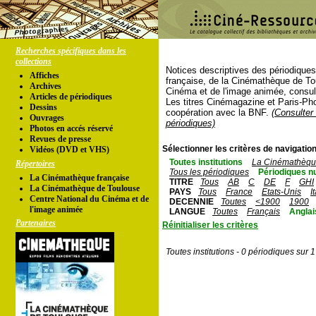
Recherches spécifiques dans les
collections
Notices descriptives des périodique
Affiches
française, de la Cinémathèque de To
Archives
Cinéma et de l'image animée, consul
Articles de périodiques
Les titres Cinémagazine et Paris-Ph
Dessins
coopération avec la BNF.
(Consulter 
Ouvrages
périodiques)
Photos en accés réservé
Revues de presse
Sélectionner les critères de navigation
Vidéos (DVD et VHS)
Toutes institutions
La Cinémathèque
Répertoires
Tous les périodiques
Périodiques n
La Cinémathèque française
TITRE
Tous
AB
C
DE
F
GHI
La Cinémathèque de Toulouse
PAYS
Tous
France
Etats-Unis
I
Centre National du Cinéma et de
DECENNIE
Toutes
<1900
1900
l'image animée
LANGUE
Toutes
Français
Anglai
Partenaires
Réinitialiser les critères
Toutes institutions - 0 périodiques sur 