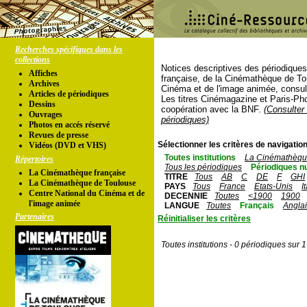
Recherches spécifiques dans les
collections
Notices descriptives des périodique
Affiches
française, de la Cinémathèque de To
Archives
Cinéma et de l'image animée, consul
Articles de périodiques
Les titres Cinémagazine et Paris-Ph
Dessins
coopération avec la BNF.
(Consulter 
Ouvrages
périodiques)
Photos en accés réservé
Revues de presse
Sélectionner les critères de navigation
Vidéos (DVD et VHS)
Toutes institutions
La Cinémathèque
Répertoires
Tous les périodiques
Périodiques n
La Cinémathèque française
TITRE
Tous
AB
C
DE
F
GHI
La Cinémathèque de Toulouse
PAYS
Tous
France
Etats-Unis
I
Centre National du Cinéma et de
DECENNIE
Toutes
<1900
1900
l'image animée
LANGUE
Toutes
Français
Angla
Partenaires
Réinitialiser les critères
Toutes institutions - 0 périodiques sur 