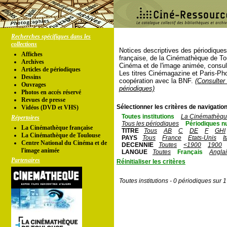
Recherches spécifiques dans les
collections
Notices descriptives des périodique
Affiches
française, de la Cinémathèque de To
Archives
Cinéma et de l'image animée, consul
Articles de périodiques
Les titres Cinémagazine et Paris-Ph
Dessins
coopération avec la BNF.
(Consulter 
Ouvrages
périodiques)
Photos en accés réservé
Revues de presse
Sélectionner les critères de navigation
Vidéos (DVD et VHS)
Toutes institutions
La Cinémathèque
Répertoires
Tous les périodiques
Périodiques n
La Cinémathèque française
TITRE
Tous
AB
C
DE
F
GHI
La Cinémathèque de Toulouse
PAYS
Tous
France
Etats-Unis
I
Centre National du Cinéma et de
DECENNIE
Toutes
<1900
1900
l'image animée
LANGUE
Toutes
Français
Angla
Partenaires
Réinitialiser les critères
Toutes institutions - 0 périodiques sur 