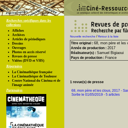
Recherches spécifiques dans les
collections
Affiches
Archives
/
Nouvelle recherche
Retour à la liste
Articles de périodiques
68, mon père et les 
Titre original :
Dessins
Ouvrages
2017
Année de production :
Photos en accés réservé
Samuel Bigiaoui
Réalisateur(s) :
Revues de presse
France
Pays de production :
Vidéos (DVD et VHS)
Répertoires
La Cinémathèque française
La Cinémathèque de Toulouse
Centre National du Cinéma et de
1 revue(s) de presse
l'image animée
Partenaires
68, mon père et les clous, 2017 - S
Sortie le 01/05/2019 - 5 articles