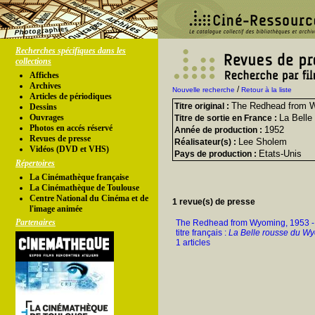
Recherches spécifiques dans les
collections
Affiches
Archives
/
Nouvelle recherche
Retour à la liste
Articles de périodiques
The Redhead from 
Titre original :
Dessins
Ouvrages
La Bell
Titre de sortie en France :
Photos en accés réservé
1952
Année de production :
Revues de presse
Lee Sholem
Réalisateur(s) :
Vidéos (DVD et VHS)
Etats-Unis
Pays de production :
Répertoires
La Cinémathèque française
La Cinémathèque de Toulouse
Centre National du Cinéma et de
1 revue(s) de presse
l'image animée
Partenaires
The Redhead from Wyoming, 1953 -
titre français :
La Belle rousse du W
1 articles