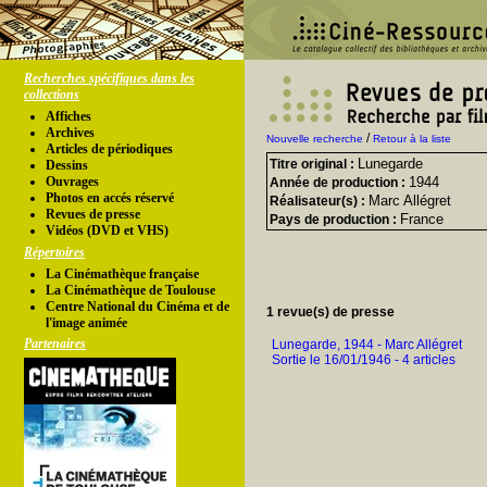
Recherches spécifiques dans les
collections
Affiches
Archives
/
Nouvelle recherche
Retour à la liste
Articles de périodiques
Lunegarde
Titre original :
Dessins
Ouvrages
1944
Année de production :
Photos en accés réservé
Marc Allégret
Réalisateur(s) :
Revues de presse
France
Pays de production :
Vidéos (DVD et VHS)
Répertoires
La Cinémathèque française
La Cinémathèque de Toulouse
Centre National du Cinéma et de
1 revue(s) de presse
l'image animée
Partenaires
Lunegarde, 1944 - Marc Allégret
Sortie le 16/01/1946 - 4 articles