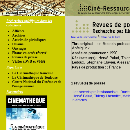
Recherches spécifiques dans les
collections
Affiches
Archives
/
Nouvelle recherche
Retour à la liste
Articles de périodiques
Les Secrets profess
Titre original :
Dessins
Apfelglück
Ouvrages
Photos en accés réservé
1990
Année de production :
Revues de presse
Hervé Palud, Thier
Réalisateur(s) :
Vidéos (DVD et VHS)
Ledoux, Stéphane Clavier, Alessa
; France
Répertoires
Pays de production :
La Cinémathèque française
La Cinémathèque de Toulouse
Centre National du Cinéma et de
1 revue(s) de presse
l'image animée
Partenaires
Les secrets professionnels du Docteu
Hervé Palud, Thierry Lhermitte, Math
6 articles