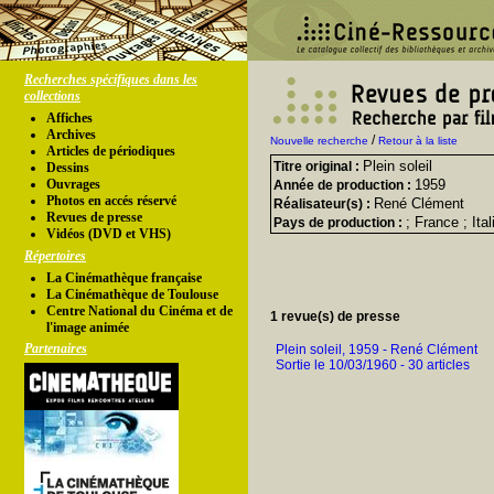
Recherches spécifiques dans les
collections
Affiches
Archives
/
Nouvelle recherche
Retour à la liste
Articles de périodiques
Plein soleil
Titre original :
Dessins
Ouvrages
1959
Année de production :
Photos en accés réservé
René Clément
Réalisateur(s) :
Revues de presse
; France ; Ital
Pays de production :
Vidéos (DVD et VHS)
Répertoires
La Cinémathèque française
La Cinémathèque de Toulouse
Centre National du Cinéma et de
1 revue(s) de presse
l'image animée
Partenaires
Plein soleil, 1959 - René Clément
Sortie le 10/03/1960 - 30 articles