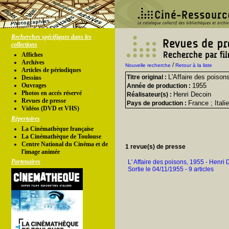
Recherches spécifiques dans les
collections
Affiches
Archives
/
Nouvelle recherche
Retour à la liste
Articles de périodiques
L'Affaire des poison
Titre original :
Dessins
Ouvrages
1955
Année de production :
Photos en accés réservé
Henri Decoin
Réalisateur(s) :
Revues de presse
France ; Italie
Pays de production :
Vidéos (DVD et VHS)
Répertoires
La Cinémathèque française
La Cinémathèque de Toulouse
Centre National du Cinéma et de
1 revue(s) de presse
l'image animée
Partenaires
L' Affaire des poisons, 1955 - Henri
Sortie le 04/11/1955 - 9 articles