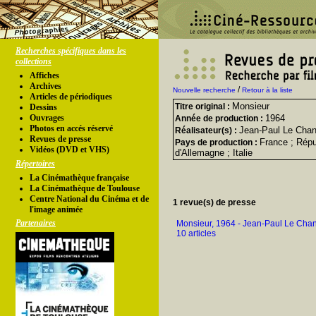
Recherches spécifiques dans les
collections
Affiches
Archives
/
Nouvelle recherche
Retour à la liste
Articles de périodiques
Monsieur
Titre original :
Dessins
Ouvrages
1964
Année de production :
Photos en accés réservé
Jean-Paul Le Chan
Réalisateur(s) :
Revues de presse
France ; Répu
Pays de production :
Vidéos (DVD et VHS)
d'Allemagne ; Italie
Répertoires
La Cinémathèque française
La Cinémathèque de Toulouse
Centre National du Cinéma et de
1 revue(s) de presse
l'image animée
Partenaires
Monsieur, 1964 - Jean-Paul Le Cha
10 articles