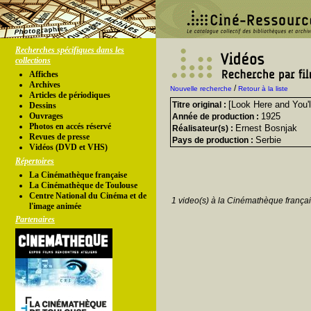
Recherches spécifiques dans les
collections
Affiches
Archives
/
Nouvelle recherche
Retour à la liste
Articles de périodiques
[Look Here and You'll
Titre original :
Dessins
Ouvrages
1925
Année de production :
Photos en accés réservé
Ernest Bosnjak
Réalisateur(s) :
Revues de presse
Serbie
Pays de production :
Vidéos (DVD et VHS)
Répertoires
La Cinémathèque française
La Cinémathèque de Toulouse
Centre National du Cinéma et de
1 video(s) à la Cinémathèque françai
l'image animée
Partenaires